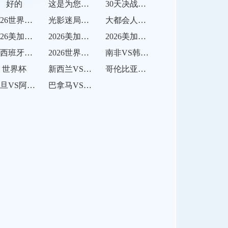
好的
这是为您重写的标题：<br /> <br /> **逆袭之路：解析2026世界杯32强淘汰赛的突围对阵规则**
30天决战：世预赛出线后的体能极限冲刺
2026世界杯运动员睡眠监测智能穿戴设备技术标准
光影迷局：2026世界杯门将视野盲区与点球判罚新考验
大都会人寿球场地暖系统的逆季节应用解析
2026美加墨世界杯赛区球迷体验区空间规划方案
2026美加墨世界杯场馆志愿者培训全面启动
2026美加墨世界杯：场馆启幕倒计时
《西班牙队“斗牛士”归来！佩德里能否接班伊涅斯塔？》
2026世界杯补水暂停会否影响比赛节奏？
南非VS韩国直播南非VS韩国在线直播
世界杯
新西兰VS埃及新西兰VS埃及直播
哥伦比亚VS刚果哥伦比亚VS刚果直播
约旦VS阿尔及利亚约旦VS阿尔及利亚直播
巴拿马VS克罗地亚巴拿马VS克罗地亚直播